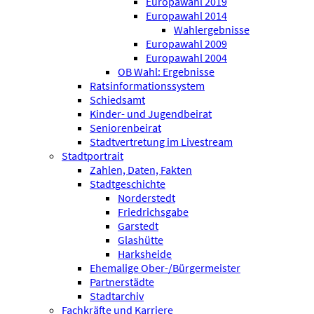
Europawahl 2019
Europawahl 2014
Wahlergebnisse
Europawahl 2009
Europawahl 2004
OB Wahl: Ergebnisse
Ratsinformationssystem
Schiedsamt
Kinder- und Jugendbeirat
Seniorenbeirat
Stadtvertretung im Livestream
Stadtportrait
Zahlen, Daten, Fakten
Stadtgeschichte
Norderstedt
Friedrichsgabe
Garstedt
Glashütte
Harksheide
Ehemalige Ober-/Bürgermeister
Partnerstädte
Stadtarchiv
Fachkräfte und Karriere