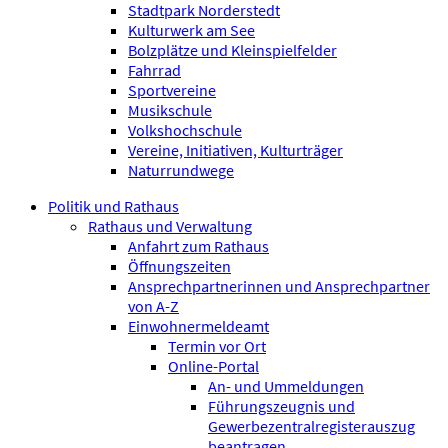
Stadtpark Norderstedt
Kulturwerk am See
Bolzplätze und Kleinspielfelder
Fahrrad
Sportvereine
Musikschule
Volkshochschule
Vereine, Initiativen, Kulturträger
Naturrundwege
Politik und Rathaus
Rathaus und Verwaltung
Anfahrt zum Rathaus
Öffnungszeiten
Ansprechpartnerinnen und Ansprechpartner
von A-Z
Einwohnermeldeamt
Termin vor Ort
Online-Portal
An- und Ummeldungen
Führungszeugnis und
Gewerbezentralregisterauszug
beantragen