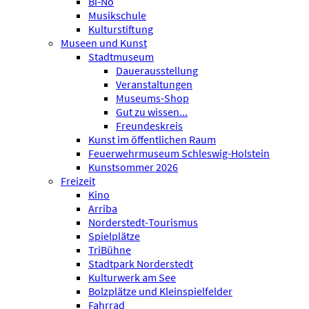
Bi-No
Musikschule
Kulturstiftung
Museen und Kunst
Stadtmuseum
Dauerausstellung
Veranstaltungen
Museums-Shop
Gut zu wissen...
Freundeskreis
Kunst im öffentlichen Raum
Feuerwehrmuseum Schleswig-Holstein
Kunstsommer 2026
Freizeit
Kino
Arriba
Norderstedt-Tourismus
Spielplätze
TriBühne
Stadtpark Norderstedt
Kulturwerk am See
Bolzplätze und Kleinspielfelder
Fahrrad