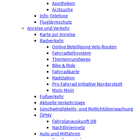
Apotheken
Arztsuche
Info-Telefone
Fluglärmschutz
Anreise und Verkehr
Karte zur Anreise
Radverkehr
Online Beteiligung Velo Routen
Fahrradleihsystem
Themenrundwege
Bike & Ride
Fahrradkarte
Radstation
Pro Fahrrad Initiative Norderstedt
Moin Moin
Fußverkehr
Aktuelle Verkehrslage
Geschwindigkeits- und Rotlichtüberwachung
ÖPNV
Fahrplanauskunft DB
Nachtliniennetz
Auto und Mitfahren