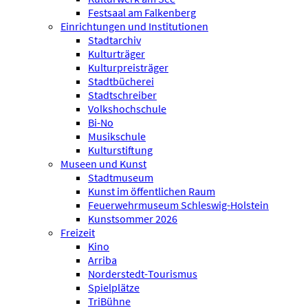
Festsaal am Falkenberg
Einrichtungen und Institutionen
Stadtarchiv
Kulturträger
Kulturpreisträger
Stadtbücherei
Stadtschreiber
Volkshochschule
Bi-No
Musikschule
Kulturstiftung
Museen und Kunst
Stadtmuseum
Kunst im öffentlichen Raum
Feuerwehrmuseum Schleswig-Holstein
Kunstsommer 2026
Freizeit
Kino
Arriba
Norderstedt-Tourismus
Spielplätze
TriBühne