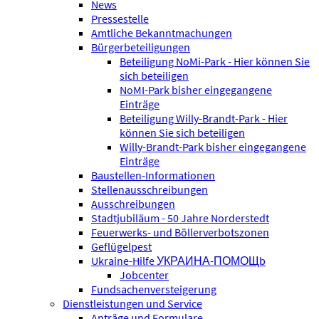
News
Pressestelle
Amtliche Bekanntmachungen
Bürgerbeteiligungen
Beteiligung NoMi-Park - Hier können Sie
sich beteiligen
NoMI-Park bisher eingegangene
Einträge
Beteiligung Willy-Brandt-Park - Hier
können Sie sich beteiligen
Willy-Brandt-Park bisher eingegangene
Einträge
Baustellen-Informationen
Stellenausschreibungen
Ausschreibungen
Stadtjubiläum - 50 Jahre Norderstedt
Feuerwerks- und Böllerverbotszonen
Geflügelpest
Ukraine-Hilfe УКРАИНА-ПОМОЩb
Jobcenter
Fundsachenversteigerung
Dienstleistungen und Service
Anträge und Formulare