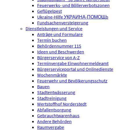
Feuerwerks- und Böllerverbotszonen
Geflügelpest
Ukraine-Hilfe УКРАИНА-ПОМОЩb
Fundsachenversteigerung
Dienstleistungen und Service
Anträge und Formulare
Termin buchen
Behördennummer 115
Ideen und Beschwerden
Bürgerservice von A-Z
Terminvergabe Einwohnermeldeamt
Bürgerserviceportal und Onlinedienste
Wochenmärkte
Feuerwehr und Bevölkerungsschutz
Bauen
Stadtentwässerung
Stadtreinigung
Wertstoffhof Norderstedt
Abfallentsorgung
Gebrauchtwarenhaus
Andere Behörden
Raumvergabe