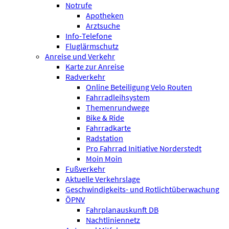
Notrufe
Apotheken
Arztsuche
Info-Telefone
Fluglärmschutz
Anreise und Verkehr
Karte zur Anreise
Radverkehr
Online Beteiligung Velo Routen
Fahrradleihsystem
Themenrundwege
Bike & Ride
Fahrradkarte
Radstation
Pro Fahrrad Initiative Norderstedt
Moin Moin
Fußverkehr
Aktuelle Verkehrslage
Geschwindigkeits- und Rotlichtüberwachung
ÖPNV
Fahrplanauskunft DB
Nachtliniennetz