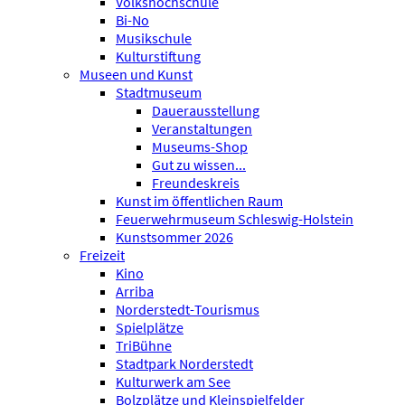
Volkshochschule
Bi-No
Musikschule
Kulturstiftung
Museen und Kunst
Stadtmuseum
Dauerausstellung
Veranstaltungen
Museums-Shop
Gut zu wissen...
Freundeskreis
Kunst im öffentlichen Raum
Feuerwehrmuseum Schleswig-Holstein
Kunstsommer 2026
Freizeit
Kino
Arriba
Norderstedt-Tourismus
Spielplätze
TriBühne
Stadtpark Norderstedt
Kulturwerk am See
Bolzplätze und Kleinspielfelder