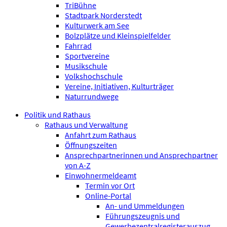
TriBühne
Stadtpark Norderstedt
Kulturwerk am See
Bolzplätze und Kleinspielfelder
Fahrrad
Sportvereine
Musikschule
Volkshochschule
Vereine, Initiativen, Kulturträger
Naturrundwege
Politik und Rathaus
Rathaus und Verwaltung
Anfahrt zum Rathaus
Öffnungszeiten
Ansprechpartnerinnen und Ansprechpartner
von A-Z
Einwohnermeldeamt
Termin vor Ort
Online-Portal
An- und Ummeldungen
Führungszeugnis und
Gewerbezentralregisterauszug