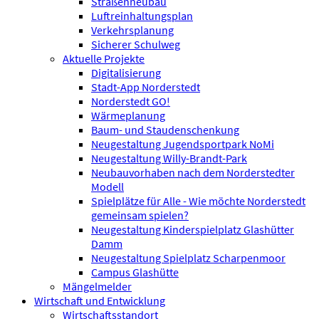
Straßenneubau
Luftreinhaltungsplan
Verkehrsplanung
Sicherer Schulweg
Aktuelle Projekte
Digitalisierung
Stadt-App Norderstedt
Norderstedt GO!
Wärmeplanung
Baum- und Staudenschenkung
Neugestaltung Jugendsportpark NoMi
Neugestaltung Willy-Brandt-Park
Neubauvorhaben nach dem Norderstedter
Modell
Spielplätze für Alle - Wie möchte Norderstedt
gemeinsam spielen?
Neugestaltung Kinderspielplatz Glashütter
Damm
Neugestaltung Spielplatz Scharpenmoor
Campus Glashütte
Mängelmelder
Wirtschaft und Entwicklung
Wirtschaftsstandort