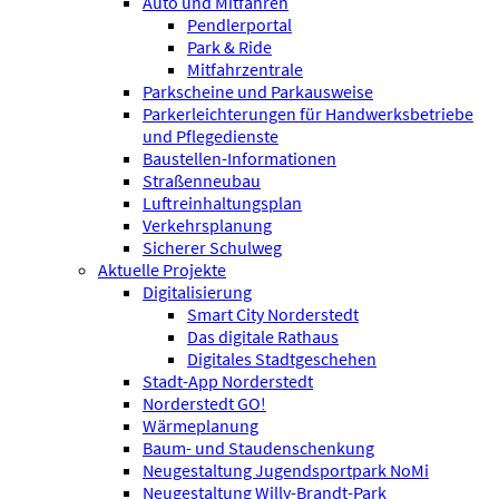
Auto und Mitfahren
Pendlerportal
Park & Ride
Mitfahrzentrale
Parkscheine und Parkausweise
Parkerleichterungen für Handwerksbetriebe
und Pflegedienste
Baustellen-Informationen
Straßenneubau
Luftreinhaltungsplan
Verkehrsplanung
Sicherer Schulweg
Aktuelle Projekte
Digitalisierung
Smart City Norderstedt
Das digitale Rathaus
Digitales Stadtgeschehen
Stadt-App Norderstedt
Norderstedt GO!
Wärmeplanung
Baum- und Staudenschenkung
Neugestaltung Jugendsportpark NoMi
Neugestaltung Willy-Brandt-Park