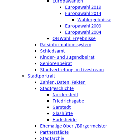
Europawahlen
Europawahl 2019
Europawahl 2014
Wahlergebnisse
Europawahl 2009
Europawahl 2004
OB Wahl: Ergebnisse
Ratsinformationssystem
Schiedsamt
Kinder- und Jugendbeirat
Seniorenbeirat
Stadtvertretung im Livestream
Stadtportrait
Zahlen, Daten, Fakten
Stadtgeschichte
Norderstedt
Friedrichsgabe
Garstedt
Glashütte
Harksheide
Ehemalige Ober-/Bürgermeister
Partnerstädte
Stadtarchiv