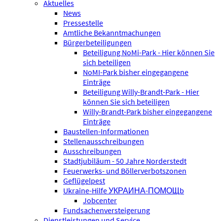
Aktuelles
News
Pressestelle
Amtliche Bekanntmachungen
Bürgerbeteiligungen
Beteiligung NoMi-Park - Hier können Sie
sich beteiligen
NoMI-Park bisher eingegangene
Einträge
Beteiligung Willy-Brandt-Park - Hier
können Sie sich beteiligen
Willy-Brandt-Park bisher eingegangene
Einträge
Baustellen-Informationen
Stellenausschreibungen
Ausschreibungen
Stadtjubiläum - 50 Jahre Norderstedt
Feuerwerks- und Böllerverbotszonen
Geflügelpest
Ukraine-Hilfe УКРАИНА-ПОМОЩb
Jobcenter
Fundsachenversteigerung
Dienstleistungen und Service