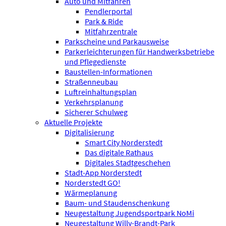
Auto und Mitfahren
Pendlerportal
Park & Ride
Mitfahrzentrale
Parkscheine und Parkausweise
Parkerleichterungen für Handwerksbetriebe
und Pflegedienste
Baustellen-Informationen
Straßenneubau
Luftreinhaltungsplan
Verkehrsplanung
Sicherer Schulweg
Aktuelle Projekte
Digitalisierung
Smart City Norderstedt
Das digitale Rathaus
Digitales Stadtgeschehen
Stadt-App Norderstedt
Norderstedt GO!
Wärmeplanung
Baum- und Staudenschenkung
Neugestaltung Jugendsportpark NoMi
Neugestaltung Willy-Brandt-Park