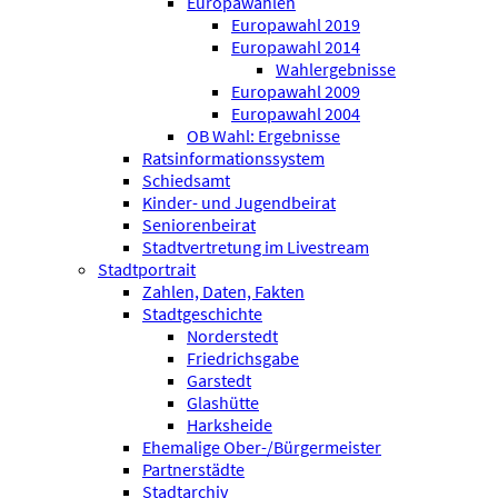
Europawahlen
Europawahl 2019
Europawahl 2014
Wahlergebnisse
Europawahl 2009
Europawahl 2004
OB Wahl: Ergebnisse
Ratsinformationssystem
Schiedsamt
Kinder- und Jugendbeirat
Seniorenbeirat
Stadtvertretung im Livestream
Stadtportrait
Zahlen, Daten, Fakten
Stadtgeschichte
Norderstedt
Friedrichsgabe
Garstedt
Glashütte
Harksheide
Ehemalige Ober-/Bürgermeister
Partnerstädte
Stadtarchiv