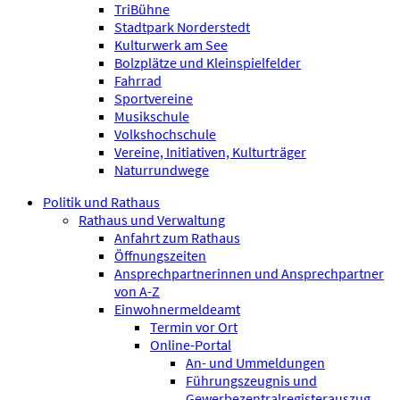
TriBühne
Stadtpark Norderstedt
Kulturwerk am See
Bolzplätze und Kleinspielfelder
Fahrrad
Sportvereine
Musikschule
Volkshochschule
Vereine, Initiativen, Kulturträger
Naturrundwege
Politik und Rathaus
Rathaus und Verwaltung
Anfahrt zum Rathaus
Öffnungszeiten
Ansprechpartnerinnen und Ansprechpartner
von A-Z
Einwohnermeldeamt
Termin vor Ort
Online-Portal
An- und Ummeldungen
Führungszeugnis und
Gewerbezentralregisterauszug