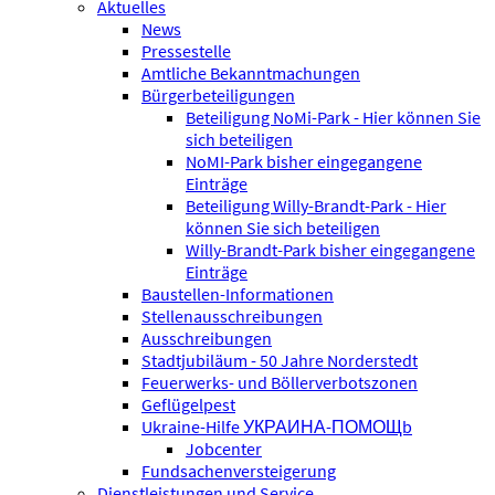
Aktuelles
News
Pressestelle
Amtliche Bekanntmachungen
Bürgerbeteiligungen
Beteiligung NoMi-Park - Hier können Sie
sich beteiligen
NoMI-Park bisher eingegangene
Einträge
Beteiligung Willy-Brandt-Park - Hier
können Sie sich beteiligen
Willy-Brandt-Park bisher eingegangene
Einträge
Baustellen-Informationen
Stellenausschreibungen
Ausschreibungen
Stadtjubiläum - 50 Jahre Norderstedt
Feuerwerks- und Böllerverbotszonen
Geflügelpest
Ukraine-Hilfe УКРАИНА-ПОМОЩb
Jobcenter
Fundsachenversteigerung
Dienstleistungen und Service