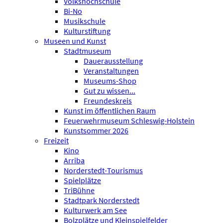
Volkshochschule
Bi-No
Musikschule
Kulturstiftung
Museen und Kunst
Stadtmuseum
Dauerausstellung
Veranstaltungen
Museums-Shop
Gut zu wissen...
Freundeskreis
Kunst im öffentlichen Raum
Feuerwehrmuseum Schleswig-Holstein
Kunstsommer 2026
Freizeit
Kino
Arriba
Norderstedt-Tourismus
Spielplätze
TriBühne
Stadtpark Norderstedt
Kulturwerk am See
Bolzplätze und Kleinspielfelder