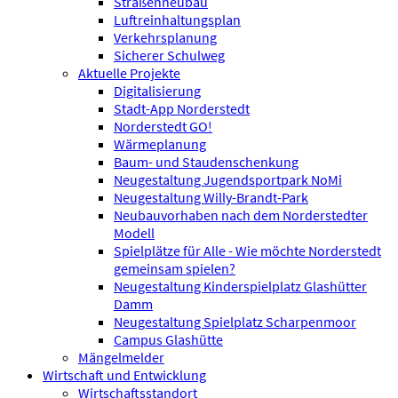
Straßenneubau
Luftreinhaltungsplan
Verkehrsplanung
Sicherer Schulweg
Aktuelle Projekte
Digitalisierung
Stadt-App Norderstedt
Norderstedt GO!
Wärmeplanung
Baum- und Staudenschenkung
Neugestaltung Jugendsportpark NoMi
Neugestaltung Willy-Brandt-Park
Neubauvorhaben nach dem Norderstedter
Modell
Spielplätze für Alle - Wie möchte Norderstedt
gemeinsam spielen?
Neugestaltung Kinderspielplatz Glashütter
Damm
Neugestaltung Spielplatz Scharpenmoor
Campus Glashütte
Mängelmelder
Wirtschaft und Entwicklung
Wirtschaftsstandort