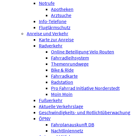
Notrufe
Apotheken
Arztsuche
Info-Telefone
Fluglärmschutz
Anreise und Verkehr
Karte zur Anreise
Radverkehr
Online Beteiligung Velo Routen
Fahrradleihsystem
Themenrundwege
Bike & Ride
Fahrradkarte
Radstation
Pro Fahrrad Initiative Norderstedt
Moin Moin
Fußverkehr
Aktuelle Verkehrslage
Geschwindigkeits- und Rotlichtüberwachung
ÖPNV
Fahrplanauskunft DB
Nachtliniennetz